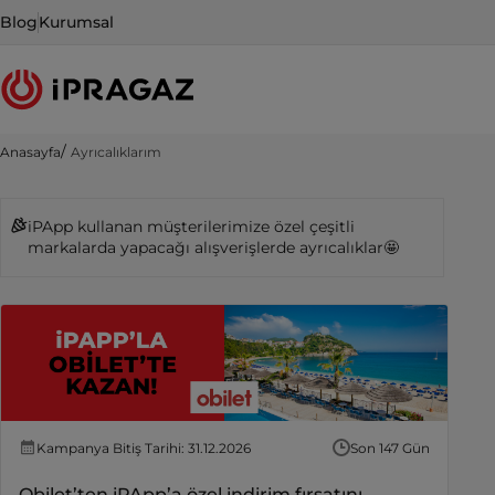
Blog
Kurumsal
Anasayfa
Ayrıcalıklarım
iPApp kullanan müşterilerimize özel çeşitli
markalarda yapacağı alışverişlerde ayrıcalıklar🤩
Kampanya Bitiş Tarihi: 31.12.2026
Son 147 Gün
Obilet’ten iPApp’a özel indirim fırsatını