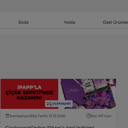
Evde
Yolda
Özel Ürünle
Kampanya Bitiş Tarihi: 31.12.2026
Son 147 Gün
Çiçeksepeti’nden iPApp’a özel indirim!