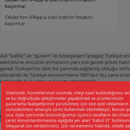
kaçırma!
Obilet’ten iPApp’a özel indirim fırsatını
kaçırma!
Adı “kalite” ve “güven” ile özdeşleşen İpragaz; Türkiye ene
sektörüne öncülük etmesinin yanı sıra gerek şirket hacm
gerek Türkiye’nin dört bir yanında sağlamış olduğu ist
olanakları ile Türkiye ekonomisine 1961’den bu yana öne
katkılarda bulunmaya devam etmektedir.
©2026 İpragaz