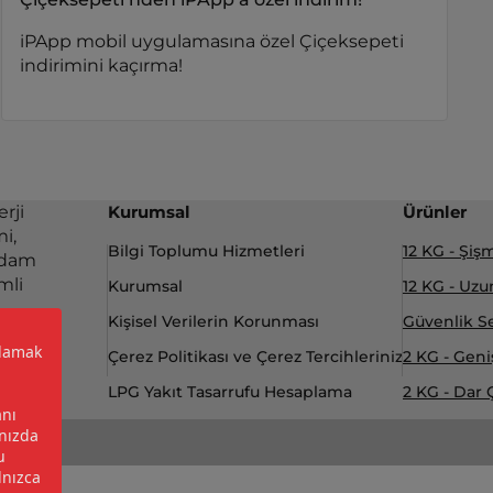
iPApp mobil uygulamasına özel Çiçeksepeti
indirimini kaçırma!
rji
Kurumsal
Ürünler
i,
Bilgi Toplumu Hizmetleri
12 KG - Şi
ihdam
mli
Kurumsal
12 KG - Uzu
Kişisel Verilerin Korunması
Güvenlik Se
Çerez Politikası ve Çerez Tercihleriniz
2 KG - Gen
LPG Yakıt Tasarrufu Hesaplama
2 KG - Dar