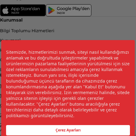
Kurumsal
Bilgi Toplumu Hizmetleri
Kurumsal
Kişisel Verilerin Korunması
Çerez Politikası ve Çerez Tercihleriniz
LPG Yakıt Tasarrufu Hesaplama
Ürünler
12 KG - Şişman Tüp
12 KG - Uzun Tüp
Güvenlik Seti
2 KG - Geniş Çember Piknik Tüpü
2 KG - Dar Çember Piknik Tüpü
Adı “kalite” ve “güven” ile özdeşleşen İpragaz; Türkiye enerji
sektörüne öncülük etmesinin yanı sıra gerek şirket hacmi, gerek