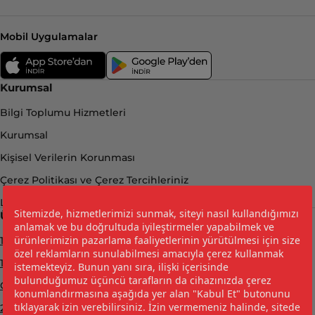
Mobil Uygulamalar
Kurumsal
Bilgi Toplumu Hizmetleri
Kurumsal
Kişisel Verilerin Korunması
Çerez Politikası ve Çerez Tercihleriniz
LPG Yakıt Tasarrufu Hesaplama
Ürünler
12 KG - Şişman Tüp
12 KG - Uzun Tüp
Güvenlik Seti
2 KG - Geniş Çember Piknik Tüpü