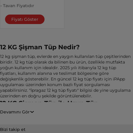
- Tavan Fiyatıdır
Fiyatı Göster
12 KG Şişman Tüp Nedir?
12 kg şişman tüp, evlerde en yaygın kullanılan tüp çeşitlerinden
biridir. 12 kg tüp olarak da bilinen bu ürün, özellikle mutfakta
yoğun kullanım için idealdir. 2025 yılı itibarıyla 12 kg tüp
fiyatları, kullanım alanına ve teslimat bölgesine göre
değişkenlik gösterebilir. En güncel 12 kg tüp fiyatı için iPApp
uygulaması üzerinden konum bazlı fiyat sorgulaması
yapabilirsiniz. "İpragaz 12 kg tüp fiyatı" bilgisi de yine uygulama
üzerinden en doğru şekilde görüntülenebilir.
12 KG Şişman Tüp ile Uzun Tüp
Arasındaki Fark Nedir?
Devamını Gör
12 kg şişman tüp ve 12 kg uzun tüp arasındaki temel fark, tüp
gövdesinin şeklinden kaynaklanır. Şişman tüp daha geniştir, bu
Bizi takip et
nedenle bazı mutfaklarda tercih edilirken, uzun tüp daha dar ve