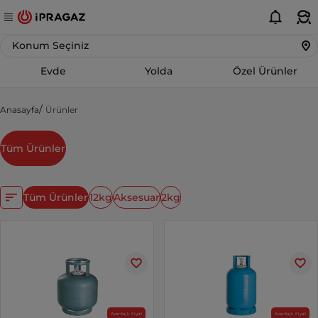
Konum Seçiniz
Evde
Yolda
Özel Ürünler
Anasayfa
Ürünler
Tüm Ürünler
Tüm Ürünler
12kg
Aksesuar
2kg
Avantajlı Fiyat
Avantajlı Fiyat