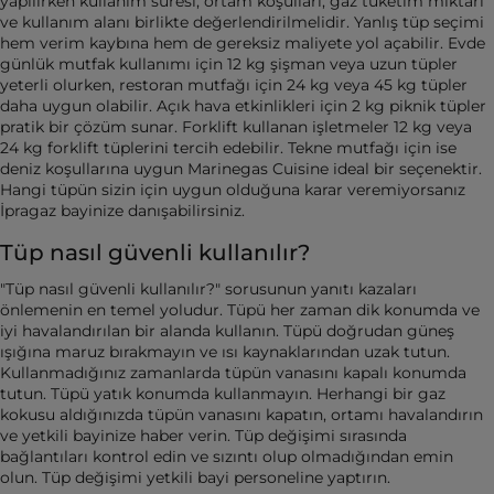
yapılırken kullanım süresi, ortam koşulları, gaz tüketim miktarı
ve kullanım alanı birlikte değerlendirilmelidir. Yanlış tüp seçimi
hem verim kaybına hem de gereksiz maliyete yol açabilir. Evde
günlük mutfak kullanımı için 12 kg şişman veya uzun tüpler
yeterli olurken, restoran mutfağı için 24 kg veya 45 kg tüpler
daha uygun olabilir. Açık hava etkinlikleri için 2 kg piknik tüpler
pratik bir çözüm sunar. Forklift kullanan işletmeler 12 kg veya
24 kg forklift tüplerini tercih edebilir. Tekne mutfağı için ise
deniz koşullarına uygun Marinegas Cuisine ideal bir seçenektir.
Hangi tüpün sizin için uygun olduğuna karar veremiyorsanız
İpragaz bayinize danışabilirsiniz.
Tüp nasıl güvenli kullanılır?
"Tüp nasıl güvenli kullanılır?" sorusunun yanıtı kazaları
önlemenin en temel yoludur. Tüpü her zaman dik konumda ve
iyi havalandırılan bir alanda kullanın. Tüpü doğrudan güneş
ışığına maruz bırakmayın ve ısı kaynaklarından uzak tutun.
Kullanmadığınız zamanlarda tüpün vanasını kapalı konumda
tutun. Tüpü yatık konumda kullanmayın. Herhangi bir gaz
kokusu aldığınızda tüpün vanasını kapatın, ortamı havalandırın
ve yetkili bayinize haber verin. Tüp değişimi sırasında
bağlantıları kontrol edin ve sızıntı olup olmadığından emin
olun. Tüp değişimi yetkili bayi personeline yaptırın.