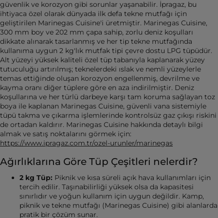
güvenlik ve korozyon gibi sorunlar yaşanabilir. İpragaz, bu
ihtiyaca özel olarak dünyada ilk defa tekne mutfağı için
geliştirilen Marinegas Cuisine'i üretmiştir. Marinegas Cuisine,
300 mm boy ve 202 mm çapa sahip, zorlu deniz koşulları
dikkate alınarak tasarlanmış ve her tip tekne mutfağında
kullanıma uygun 2 kg'lık mutfak tipi çevre dostu LPG tüpüdür.
Alt yüzeyi yüksek kaliteli özel tüp tabanıyla kaplanarak yüzey
tutuculuğu artırılmış; teknelerdeki ıslak ve nemli yüzeylerle
temas ettiğinde oluşan korozyon engellenmiş, devrilme ve
kayma oranı diğer tüplere göre en aza indirilmiştir. Deniz
koşullarına ve her türlü darbeye karşı tam koruma sağlayan toz
boya ile kaplanan Marinegas Cuisine, güvenli vana sistemiyle
tüpü takma ve çıkarma işlemlerinde kontrolsüz gaz çıkışı riskini
de ortadan kaldırır. Marinegas Cuisine hakkında detaylı bilgi
almak ve satış noktalarını görmek için:
https://www.ipragaz.com.tr/ozel-urunler/marinegas
Ağırlıklarına Göre Tüp Çeşitleri nelerdir?
2 kg Tüp:
Piknik ve kısa süreli açık hava kullanımları için
tercih edilir. Taşınabilirliği yüksek olsa da kapasitesi
sınırlıdır ve yoğun kullanım için uygun değildir. Kamp,
piknik ve tekne mutfağı (Marinegas Cuisine) gibi alanlarda
pratik bir çözüm sunar.