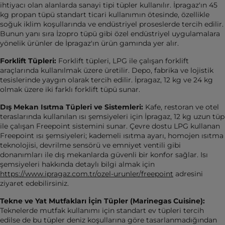
ihtiyacı olan alanlarda sanayi tipi tüpler kullanılır. İpragaz'ın 45
kg propan tüpü standart ticari kullanımın ötesinde, özellikle
soğuk iklim koşullarında ve endüstriyel proseslerde tercih edilir.
Bunun yanı sıra İzopro tüpü gibi özel endüstriyel uygulamalara
yönelik ürünler de İpragaz'ın ürün gamında yer alır.
Forklift Tüpleri:
Forklift tüpleri, LPG ile çalışan forklift
araçlarında kullanılmak üzere üretilir. Depo, fabrika ve lojistik
tesislerinde yaygın olarak tercih edilir. İpragaz, 12 kg ve 24 kg
olmak üzere iki farklı forklift tüpü sunar.
Dış Mekan Isıtma Tüpleri ve Sistemleri:
Kafe, restoran ve otel
teraslarında kullanılan ısı şemsiyeleri için İpragaz, 12 kg uzun tüp
ile çalışan Freepoint sistemini sunar. Çevre dostu LPG kullanan
Freepoint ısı şemsiyeleri; kademeli ısıtma ayarı, homojen ısıtma
teknolojisi, devrilme sensörü ve emniyet ventili gibi
donanımları ile dış mekanlarda güvenli bir konfor sağlar. Isı
şemsiyeleri hakkında detaylı bilgi almak için
https://www.ipragaz.com.tr/ozel-urunler/freepoint
adresini
ziyaret edebilirsiniz.
Tekne ve Yat Mutfakları İçin Tüpler (Marinegas Cuisine):
Teknelerde mutfak kullanımı için standart ev tüpleri tercih
edilse de bu tüpler deniz koşullarına göre tasarlanmadığından