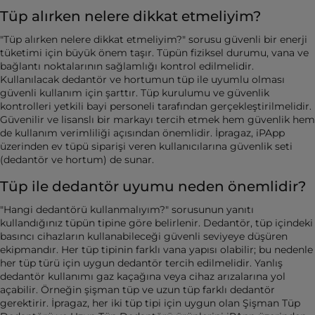
Tüp alırken nelere dikkat etmeliyim?
"Tüp alırken nelere dikkat etmeliyim?" sorusu güvenli bir enerji
tüketimi için büyük önem taşır. Tüpün fiziksel durumu, vana ve
bağlantı noktalarının sağlamlığı kontrol edilmelidir.
Kullanılacak dedantör ve hortumun tüp ile uyumlu olması
güvenli kullanım için şarttır. Tüp kurulumu ve güvenlik
kontrolleri yetkili bayi personeli tarafından gerçekleştirilmelidir.
Güvenilir ve lisanslı bir markayı tercih etmek hem güvenlik hem
de kullanım verimliliği açısından önemlidir. İpragaz, iPApp
üzerinden ev tüpü siparişi veren kullanıcılarına güvenlik seti
(dedantör ve hortum) de sunar.
Tüp ile dedantör uyumu neden önemlidir?
"Hangi dedantörü kullanmalıyım?" sorusunun yanıtı
kullandığınız tüpün tipine göre belirlenir. Dedantör, tüp içindeki
basıncı cihazların kullanabileceği güvenli seviyeye düşüren
ekipmandır. Her tüp tipinin farklı vana yapısı olabilir; bu nedenle
her tüp türü için uygun dedantör tercih edilmelidir. Yanlış
dedantör kullanımı gaz kaçağına veya cihaz arızalarına yol
açabilir. Örneğin şişman tüp ve uzun tüp farklı dedantör
gerektirir. İpragaz, her iki tüp tipi için uygun olan Şişman Tüp