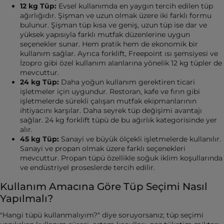
12 kg Tüp:
Evsel kullanımda en yaygın tercih edilen tüp
ağırlığıdır. Şişman ve uzun olmak üzere iki farklı formu
bulunur. Şişman tüp kısa ve geniş, uzun tüp ise dar ve
yüksek yapısıyla farklı mutfak düzenlerine uygun
seçenekler sunar. Hem pratik hem de ekonomik bir
kullanım sağlar. Ayrıca forklift, Freepoint ısı şemsiyesi ve
İzopro gibi özel kullanım alanlarına yönelik 12 kg tüpler de
mevcuttur.
24 kg Tüp:
Daha yoğun kullanım gerektiren ticari
işletmeler için uygundur. Restoran, kafe ve fırın gibi
işletmelerde sürekli çalışan mutfak ekipmanlarının
ihtiyacını karşılar. Daha seyrek tüp değişimi avantajı
sağlar. 24 kg forklift tüpü de bu ağırlık kategorisinde yer
alır.
45 kg Tüp:
Sanayi ve büyük ölçekli işletmelerde kullanılır.
Sanayi ve propan olmak üzere farklı seçenekleri
mevcuttur. Propan tüpü özellikle soğuk iklim koşullarında
ve endüstriyel proseslerde tercih edilir.
Kullanım Amacına Göre Tüp Seçimi Nasıl
Yapılmalı?
"Hangi tüpü kullanmalıyım?" diye soruyorsanız; tüp seçimi