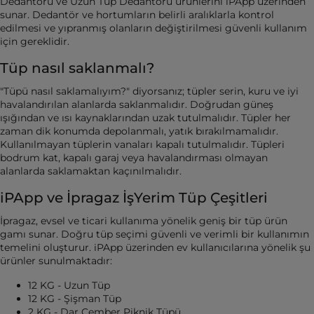
Dedantörü ve Uzun Tüp Dedantörü ürünlerini iPApp üzerinden
sunar. Dedantör ve hortumların belirli aralıklarla kontrol
edilmesi ve yıpranmış olanların değiştirilmesi güvenli kullanım
için gereklidir.
Tüp nasıl saklanmalı?
"Tüpü nasıl saklamalıyım?" diyorsanız; tüpler serin, kuru ve iyi
havalandırılan alanlarda saklanmalıdır. Doğrudan güneş
ışığından ve ısı kaynaklarından uzak tutulmalıdır. Tüpler her
zaman dik konumda depolanmalı, yatık bırakılmamalıdır.
Kullanılmayan tüplerin vanaları kapalı tutulmalıdır. Tüpleri
bodrum kat, kapalı garaj veya havalandırması olmayan
alanlarda saklamaktan kaçınılmalıdır.
iPApp ve İpragaz İşYerim Tüp Çeşitleri
İpragaz, evsel ve ticari kullanıma yönelik geniş bir tüp ürün
gamı sunar. Doğru tüp seçimi güvenli ve verimli bir kullanımın
temelini oluşturur. iPApp üzerinden ev kullanıcılarına yönelik şu
ürünler sunulmaktadır:
12 KG - Uzun Tüp
12 KG - Şişman Tüp
2 KG - Dar Çember Piknik Tüpü