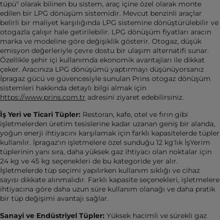
tüpü" olarak bilinen bu sistem, araç içine özel olarak monte
edilen bir LPG dönüşüm sistemidir. Mevcut benzinli araçlar
belirli bir maliyet karşılığında LPG sistemine dönüştürülebilir ve
otogazla çalışır hale getirilebilir. LPG dönüşüm fiyatları aracın
marka ve modeline göre değişiklik gösterir. Otogaz, düşük
emisyon değerleriyle çevre dostu bir ulaşım alternatifi sunar.
Özellikle şehir içi kullanımda ekonomik avantajları ile dikkat
çeker. Aracınıza LPG dönüşümü yaptırmayı düşünüyorsanız
İpragaz gücü ve güvencesiyle sunulan Prins otogaz dönüşüm
sistemleri hakkında detaylı bilgi almak için
https://www.prins.com.tr
adresini ziyaret edebilirsiniz.
İş Yeri ve Ticari Tüpler:
Restoran, kafe, otel ve fırın gibi
işletmelerden üretim tesislerine kadar uzanan geniş bir alanda,
yoğun enerji ihtiyacını karşılamak için farklı kapasitelerde tüpler
kullanılır. İpragaz'ın işletmelere özel sunduğu 12 kg'lık İşYerim
tüplerinin yanı sıra, daha yüksek gaz ihtiyacı olan noktalar için
24 kg ve 45 kg seçenekleri de bu kategoride yer alır.
İşletmelerde tüp seçimi yapılırken kullanım sıklığı ve cihaz
sayısı dikkate alınmalıdır. Farklı kapasite seçenekleri, işletmelere
ihtiyacına göre daha uzun süre kullanım olanağı ve daha pratik
bir tüp değişimi avantajı sağlar.
Sanayi ve Endüstriyel Tüpler:
Yüksek hacimli ve sürekli gaz