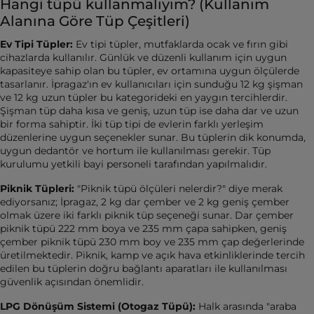
Hangi tüpü kullanmalıyım? (Kullanım
Alanına Göre Tüp Çeşitleri)
Ev Tipi Tüpler:
Ev tipi tüpler, mutfaklarda ocak ve fırın gibi
cihazlarda kullanılır. Günlük ve düzenli kullanım için uygun
kapasiteye sahip olan bu tüpler, ev ortamına uygun ölçülerde
tasarlanır. İpragaz'ın ev kullanıcıları için sunduğu 12 kg şişman
ve 12 kg uzun tüpler bu kategorideki en yaygın tercihlerdir.
Şişman tüp daha kısa ve geniş, uzun tüp ise daha dar ve uzun
bir forma sahiptir. İki tüp tipi de evlerin farklı yerleşim
düzenlerine uygun seçenekler sunar. Bu tüplerin dik konumda,
uygun dedantör ve hortum ile kullanılması gerekir. Tüp
kurulumu yetkili bayi personeli tarafından yapılmalıdır.
Piknik Tüpleri:
"Piknik tüpü ölçüleri nelerdir?" diye merak
ediyorsanız; İpragaz, 2 kg dar çember ve 2 kg geniş çember
olmak üzere iki farklı piknik tüp seçeneği sunar. Dar çember
piknik tüpü 222 mm boya ve 235 mm çapa sahipken, geniş
çember piknik tüpü 230 mm boy ve 235 mm çap değerlerinde
üretilmektedir. Piknik, kamp ve açık hava etkinliklerinde tercih
edilen bu tüplerin doğru bağlantı aparatları ile kullanılması
güvenlik açısından önemlidir.
LPG Dönüşüm Sistemi (Otogaz Tüpü):
Halk arasında "araba